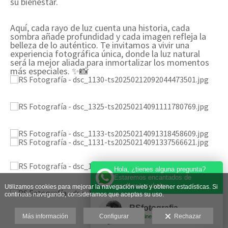
su bienestar.
Aquí, cada rayo de luz cuenta una historia, cada
sombra añade profundidad y cada imagen refleja la
belleza de lo auténtico. Te invitamos a vivir una
experiencia fotográfica única, donde la luz natural
será la mejor aliada para inmortalizar los momentos
más especiales. ✨📸
Hola, ¿tienes alguna pregunta?
Estaremos encantados de
resolver tus dudas.
Utilizamos cookies para mejorar la navegación web y obtener estadísticas. Si
continuas navegando, consideramos que aceptas su uso.
RSfotografia
Más información
Configurar
Rechazar
Online