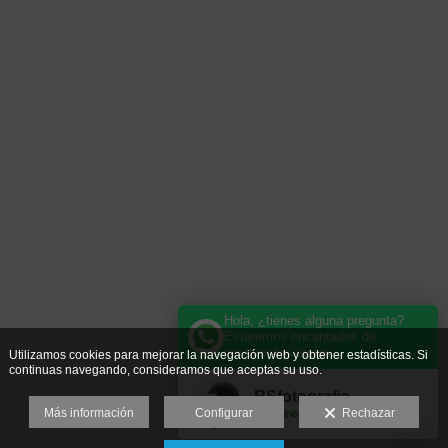
Hola, ¿tienes alguna pregunta?
Estaremos encantados de
resolver tus dudas.
Utilizamos cookies para mejorar la navegación web y obtener estadísticas. Si
continuas navegando, consideramos que aceptas su uso.
RSfotografia
Más información
Configurar
Rechazar
Online